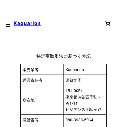
内
容
を
Kaquarion
ス
キ
ッ
プ
特定商取引法に基づく表記
販売業者
Kaquarion
運営責任者
須賀文子
151-0051
東京都渋谷区千駄ヶ
所在地
谷1-11
ビジデンス千駄ヶ谷
電話番号
080-3938-5964